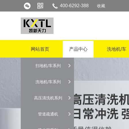
400-6292-388
收藏
网站首页
产品中心
洗地机/车
扫地机/车系列
洗地机/车系列
高压清洗机系列
管道疏通机