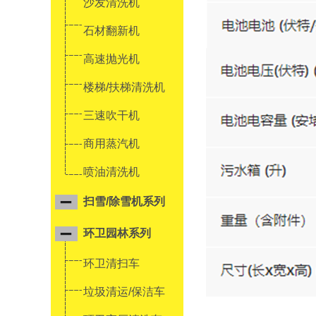
沙发清洗机
石材翻新机
高速抛光机
楼梯/扶梯清洗机
三速吹干机
商用蒸汽机
喷油清洗机
扫雪/除雪机系列
环卫园林系列
环卫清扫车
垃圾清运/保洁车