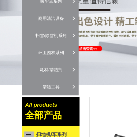
吸尘器系列
商用清洁设备
扫雪/除雪机系列
环卫园林系列
耗材/清洁剂
清洁工具
All products
全部产品
扫地机/车系列