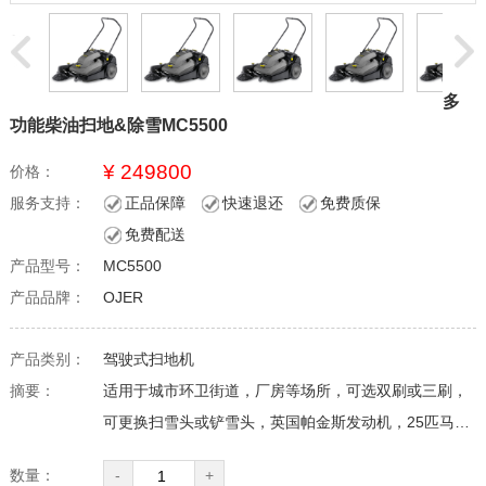
多
功能柴油扫地&除雪MC5500
¥ 249800
价格：
服务支持：
正品保障
快速退还
免费质保
免费配送
产品型号：
MC5500
产品品牌：
OJER
产品类别：
驾驶式扫地机
摘要：
适用于城市环卫街道，厂房等场所，可选双刷或三刷，
可更换扫雪头或铲雪头，英国帕金斯发动机，25匹马
力，四轮驱动，紧凑型设计，驾驶灵活操作方便。
数量：
-
+